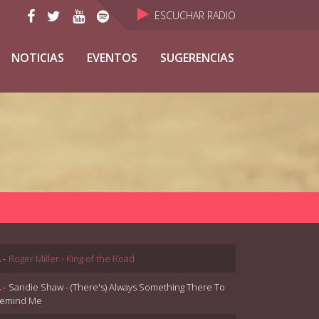
ESCUCHAR RADIO
NOTICIAS
EVENTOS
SUGERENCIAS
.-
Roger Miller - King of the Road
.-
Sandie Shaw - (There's) Always Something There To
emind Me