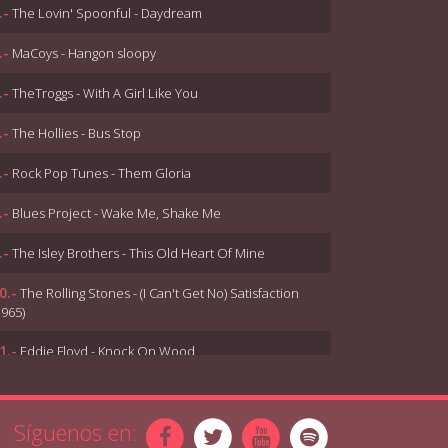
.-
The Lovin' Spoonful - Daydream
.-
MaCoys - Hangon sloopy
.-
TheTroggs - With A Girl Like You
.-
The Hollies - Bus Stop
.-
Rock Pop Tunes - Them Gloria
.-
Blues Project - Wake Me, Shake Me
.-
The Isley Brothers - This Old Heart Of Mine
0.-
The Rolling Stones - (I Can't Get No) Satisfaction
1965)
1.-
Eddie Floyd - Knock On Wood
2.-
Sam and Dave - Hold on I'm coming
Síguenos en:
3.-
The Yardbirds - For Your Love