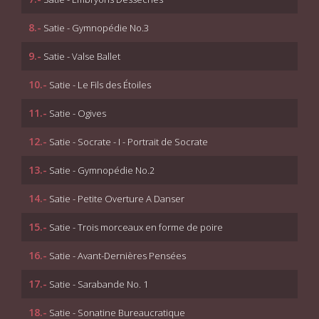
8.-
Satie - Gymnopédie No.3
9.-
Satie - Valse Ballet
10.-
Satie - Le Fils des Étoiles
11.-
Satie - Ogives
12.-
Satie - Socrate - I - Portrait de Socrate
13.-
Satie - Gymnopédie No.2
14.-
Satie - Petite Overture A Danser
15.-
Satie - Trois morceaux en forme de poire
16.-
Satie - Avant-Dernières Pensées
17.-
Satie - Sarabande No. 1
18.-
Satie - Sonatine Bureaucratique