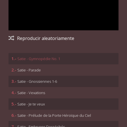
Reproducir aleatoriamente
1.-
Satie - Gymnopédie No. 1
2.-
Satie - Parade
3.-
Satie - Gnossiennes 1-6
4.-
Satie - Vexations
5.-
Satie - Je te veux
6.-
Satie - Prélude de la Porte Héroïque du Ciel
7.-
Satie - Embryons Desséchés