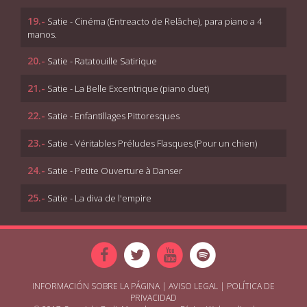
19.-
Satie - Cinéma (Entreacto de Relâche), para piano a 4
manos.
20.-
Satie - Ratatouille Satirique
21.-
Satie - La Belle Excentrique (piano duet)
22.-
Satie - Enfantillages Pittoresques
23.-
Satie - Véritables Préludes Flasques (Pour un chien)
24.-
Satie - Petite Ouverture à Danser
25.-
Satie - La diva de l'empire
INFORMACIÓN SOBRE LA PÁGINA
|
AVISO LEGAL
|
POLÍTICA DE
PRIVACIDAD