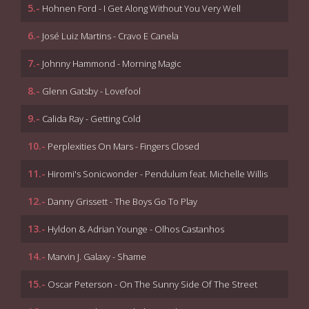
5.-
Hohnen Ford - I Get Along Without You Very Well
6.-
José Luiz Martins - Cravo E Canela
7.-
Johnny Hammond - Morning Magic
8.-
Glenn Gatsby - Lovefool
9.-
Calida Ray - Getting Cold
10.-
Perplexities On Mars - Fingers Closed
11.-
Hiromi's Sonicwonder - Pendulum feat. Michelle Willis
12.-
Danny Grissett - The Boys Go To Play
13.-
Hyldon & Adrian Younge - Olhos Castanhos
14.-
Marvin J. Galaxy - Shame
15.-
Oscar Peterson - On The Sunny Side Of The Street