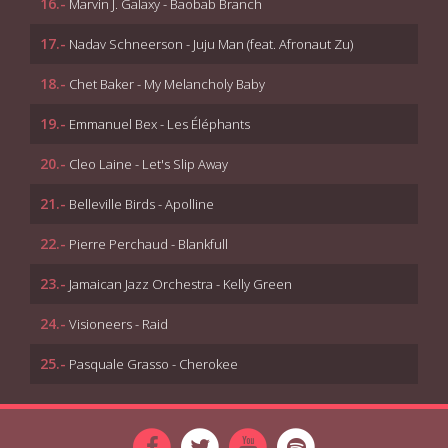
16.-
Marvin J. Galaxy - Baobab Branch
17.-
Nadav Schneerson - Juju Man (feat. Afronaut Zu)
18.-
Chet Baker - My Melancholy Baby
19.-
Emmanuel Bex - Les Éléphants
20.-
Cleo Laine - Let's Slip Away
21.-
Belleville Birds - Apolline
22.-
Pierre Perchaud - Blankfull
23.-
Jamaican Jazz Orchestra - Kelly Green
24.-
Visioneers - Raid
25.-
Pasquale Grasso - Cherokee