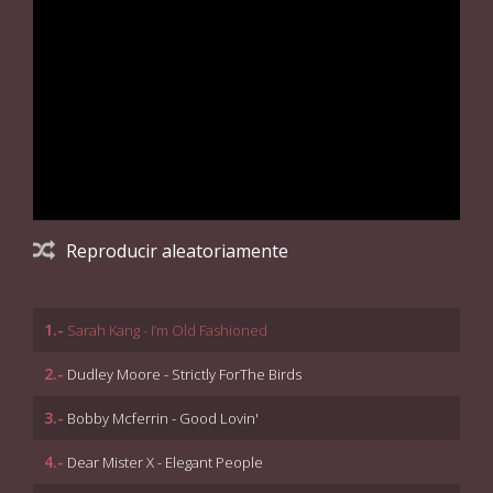
Reproducir aleatoriamente
1.-
Sarah Kang - I’m Old Fashioned
2.-
Dudley Moore - Strictly ForThe Birds
3.-
Bobby Mcferrin - Good Lovin'
4.-
Dear Mister X - Elegant People