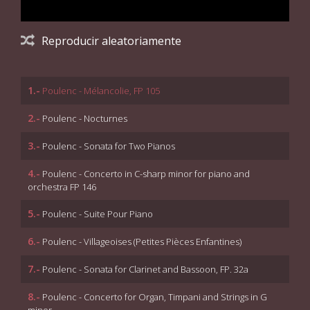
Reproducir aleatoriamente
1.-
Poulenc - Mélancolie, FP 105
2.-
Poulenc - Nocturnes
3.-
Poulenc - Sonata for Two Pianos
4.-
Poulenc - Concerto in C-sharp minor for piano and
orchestra FP 146
5.-
Poulenc - Suite Pour Piano
6.-
Poulenc - Villageoises (Petites Pièces Enfantines)
7.-
Poulenc - Sonata for Clarinet and Bassoon, FP. 32a
8.-
Poulenc - Concerto for Organ, Timpani and Strings in G