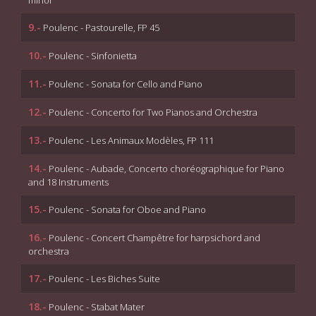
minor
9.-
Poulenc - Pastourelle, FP 45
10.-
Poulenc - Sinfonietta
11.-
Poulenc - Sonata for Cello and Piano
12.-
Poulenc - Concerto for Two Pianos and Orchestra
13.-
Poulenc - Les Animaux Modèles, FP 111
14.-
Poulenc - Aubade, Concerto choréographique for Piano
and 18 Instruments
15.-
Poulenc - Sonata for Oboe and Piano
16.-
Poulenc - Concert Champêtre for harpsichord and
orchestra
17.-
Poulenc - Les Biches Suite
18.-
Poulenc - Stabat Mater