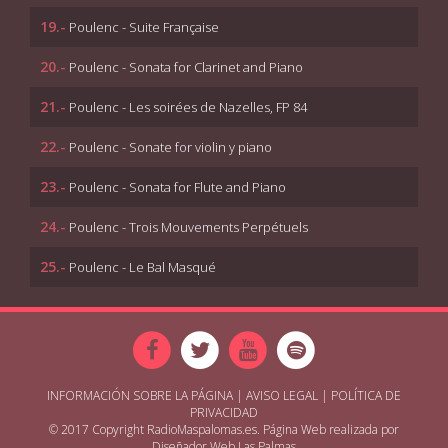
19.-
Poulenc - Suite Française
20.-
Poulenc - Sonata for Clarinet and Piano
21.-
Poulenc - Les soirées de Nazelles, FP 84
22.-
Poulenc - Sonate for violin y piano
23.-
Poulenc - Sonata for Flute and Piano
24.-
Poulenc - Trois Mouvements Perpétuels
25.-
Poulenc - Le Bal Masqué
INFORMACIÓN SOBRE LA PÁGINA
|
AVISO LEGAL
|
POLÍTICA DE
PRIVACIDAD
© 2017 Copyright RadioMaspalomas.es. Página Web realizada por
Diseñador Web Las Palmas