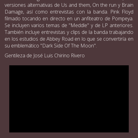
versiones alternativas de Us and them, On the run y Brain
Damage, así como entrevistas con la banda. Pink Floyd
filmado tocando en directo en un anfiteatro de Pompeya.
Se incluyen varios temas de "Meddle" y de LP anteriores.
También incluye entrevistas y clips de la banda trabajando
en los estudios de Abbey Road en lo que se convertiría en
su emblemático "Dark Side Of The Moon".
Gentileza de José Luis Chirino Rivero