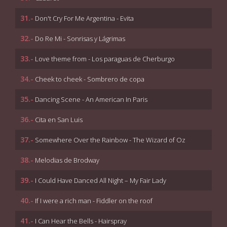
31.-
Don't Cry For Me Argentina - Evita
32.-
Do Re Mi - Sonrisas y Lágrimas
33.-
Love theme from - Los paraguas de Cherburgo
34.-
Cheek to cheek - Sombrero de copa
35.-
Dancing Scene - An American In Paris
36.-
Cita en San Luis
37.-
Somewhere Over the Rainbow - The Wizard of Oz
38.-
Melodias de Brodway
39.-
I Could Have Danced All Night – My Fair Lady
40.-
If I were a rich man - Fiddler on the roof
41.-
I Can Hear the Bells - Hairspray