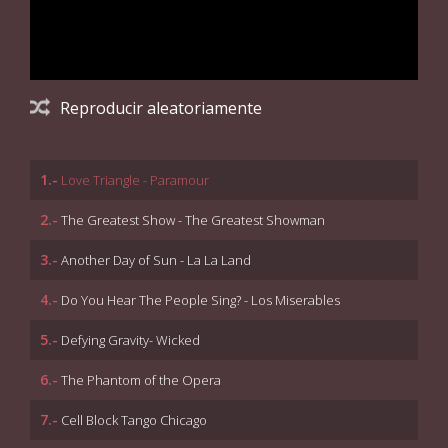
Reproducir aleatoriamente
1.-
Love Triangle - Paramour
2.-
The Greatest Show - The Greatest Showman
3.-
Another Day of Sun - La La Land
4.-
Do You Hear The People Sing? - Los Miserables
5.-
Defying Gravity- Wicked
6.-
The Phantom of the Opera
7.-
Cell Block Tango Chicago