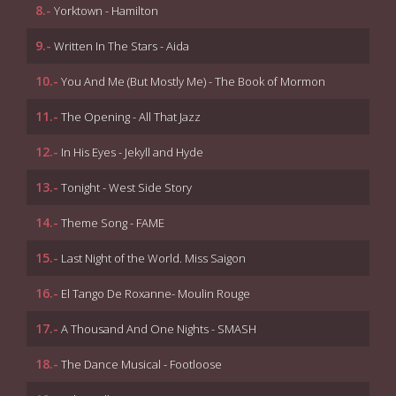
8.-
Yorktown - Hamilton
9.-
Written In The Stars - Aida
10.-
You And Me (But Mostly Me) - The Book of Mormon
11.-
The Opening - All That Jazz
12.-
In His Eyes - Jekyll and Hyde
13.-
Tonight - West Side Story
14.-
Theme Song - FAME
15.-
Last Night of the World. Miss Saigon
16.-
El Tango De Roxanne- Moulin Rouge
17.-
A Thousand And One Nights - SMASH
18.-
The Dance Musical - Footloose