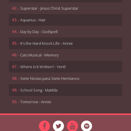
42.-
Superstar - Jesus Christ Superstar
43.-
Aquarius - Hair
44.-
Day by Day - Godspell
45.-
It's the Hard Knock Life - Annie
46.-
Cats Musical - Memory
47.-
Where Is It Written? - Yentl
48.-
Siete Novias para Siete Hermanos
49.-
School Song - Matilda
50.-
Tomorrow - Annie