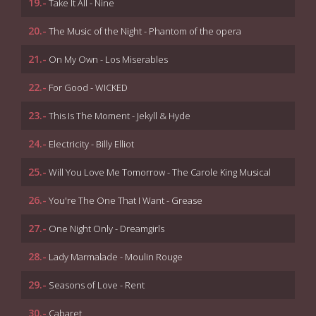
19.-
Take It All - Nine
20.-
The Music of the Night - Phantom of the opera
21.-
On My Own - Los Miserables
22.-
For Good - WICKED
23.-
This Is The Moment - Jekyll & Hyde
24.-
Electricity - Billy Elliot
25.-
Will You Love Me Tomorrow - The Carole King Musical
26.-
You're The One That I Want - Grease
27.-
One Night Only - Dreamgirls
28.-
Lady Marmalade - Moulin Rouge
29.-
Seasons of Love - Rent
30.-
Cabaret