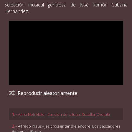
Selección musical gentileza de José Ramón Cabana
Hernández.
Reproducir aleatoriamente
1.-
Anna Netrebko - Cancion de la luna. Rusalka (Dvorak)
2.-
Alfredo Kraus - Jes crois entendre encore. Los pescadores
de perlas. (Bizet)