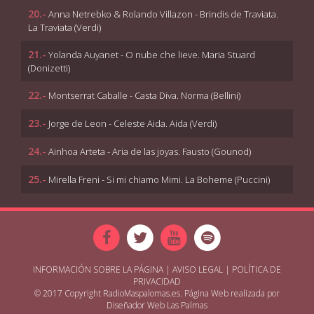
20.-
Anna Netrebko & Rolando Villazon - Brindis de Traviata.
La Traviata (Verdi)
21.-
Yolanda Auyanet - O nube che lieve. Maria Stuard
(Donizetti)
22.-
Montserrat Caballe - Casta Diva. Norma (Bellini)
23.-
Jorge de Leon - Celeste Aida. Aida (Verdi)
24.-
Ainhoa Arteta - Aria de las joyas. Fausto (Gounod)
25.-
Mirella Freni - Si mi chiamo Mimi. La Boheme (Puccini)
INFORMACIÓN SOBRE LA PÁGINA
|
AVISO LEGAL
|
POLÍTICA DE
PRIVACIDAD
© 2017 Copyright RadioMaspalomas.es. Página Web realizada por
Diseñador Web Las Palmas