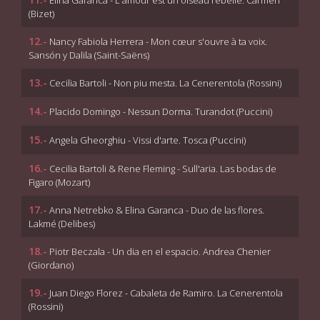
Elina Garanca - L'amour est un oiseau rebelle. Carmen
(Bizet)
12.-
Nancy Fabiola Herrera - Mon cœur s'ouvre à ta voix.
Sansón y Dalila (Saint-Saëns)
13.-
Cecilia Bartoli - Non piu mesta. La Cenerentola (Rossini)
14.-
Placido Domingo - Nessun Dorma. Turandot (Puccini)
15.-
Angela Gheorghiu - Vissi d'arte. Tosca (Puccini)
16.-
Cecilia Bartoli & Rene Fleming - Sull'aria. Las bodas de
Figaro (Mozart)
17.-
Anna Netrebko & Elina Garanca - Duo de las flores.
Lakmé (Delibes)
18.-
Piotr Beczala - Un dia en el espacio. Andrea Chenier
(Giordano)
19.-
Juan Diego Florez - Cabaleta de Ramiro. La Cenerentola
(Rossini)