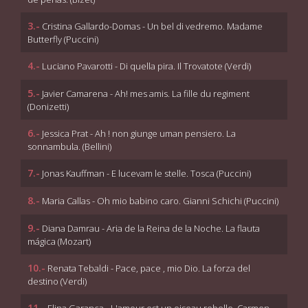
3.-
Cristina Gallardo-Domas - Un bel di vedremo. Madame
Butterfly (Puccini)
4.-
Luciano Pavarotti - Di quella pira. Il Trovatote (Verdi)
5.-
Javier Camarena - Ah! mes amis. La fille du regiment
(Donizetti)
6.-
Jessica Prat - Ah ! non giunge uman pensiero. La
sonnambula. (Bellini)
7.-
Jonas Kauffman - E lucevam le stelle. Tosca (Puccini)
8.-
Maria Callas - Oh mio babino caro. Gianni Schichi (Puccini)
9.-
Diana Damrau - Aria de la Reina de la Noche. La flauta
mágica (Mozart)
10.-
Renata Tebaldi - Pace, pace , mio Dio. La forza del
destino (Verdi)
11.-