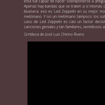
ésta fue capaz de hacer: sobreponerse a antiguo
Apenas hay bandas que se traten a sí mismas co
bluesera: eso es Led Zeppelin en su mejor mom
melómano. Y no un melómano tampoco: los sutile
caso de Led Zeppelin es casi un factor decis
canciones geniales y tan familiares, semidioses 
Grntileza de José Luis Chirino Rivero.