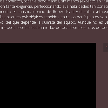
s conflictos, tocar a ocho manos, sin menos (excepto en "Kash
n tanta exigencia, perfeccionando sus habilidades tan consci
ento. El carisma leonino de Robert Plant y el sólido virtuo
s puentes psicológicos tendidos entre los participantes son 
ivo, del que depende la química del equipo. Aunque no es ve
amistosos sobre el escenario, luz dorada sobre los rizos dorado
1