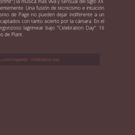
mir") la música más viva y sensual del siglo XX.
entemente. Una fusión de tecnicismo e intuición
sismo de Page no pueden dejar indiferente a un
captados con tanto acierto por la cámara. En el
rgonzoso lagrimear bajo "Celebration Day": 16
s de Plant.
.-
Led Zeppelin - Celebration Day