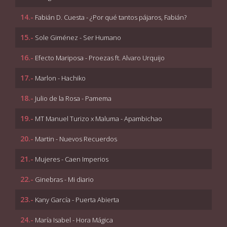
14.-
Fabián D. Cuesta - ¿Por qué tantos pájaros, Fabián?
15.-
Sole Giménez - Ser Humano
16.-
Efecto Mariposa - Proezas ft. Alvaro Urquijo
17.-
Marlon - Hachiko
18.-
Julio de la Rosa - Pamema
19.-
MT Manuel Turizo x Maluma - Apambichao
20.-
Martin - Nuevos Recuerdos
21.-
Mujeres - Caen Imperios
22.-
Ginebras - Mi diario
23.-
Kany García - Puerta Abierta
24.-
María Isabel - Hora Mágica