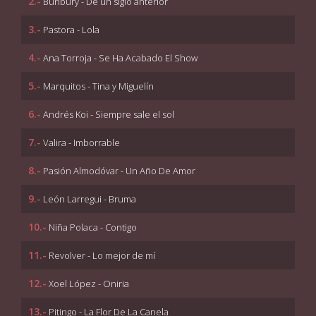
2.-
Bunbury - De un siglo anterior
3.-
Pastora - Lola
4.-
Ana Torroja - Se Ha Acabado El Show
5.-
Marquitos - Tina y Miguelín
6.-
Andrés Koi - Siempre sale el sol
7.-
Valira - Imborrable
8.-
Pasión Almodóvar - Un Año De Amor
9.-
León Larregui - Bruma
10.-
Niña Polaca - Contigo
11.-
Revolver - Lo mejor de mí
12.-
Xoel López - Oniria
13.-
Pitingo - La Flor De La Canela