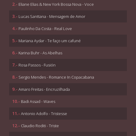
2.-
Eliane Elias & New York Bossa Nova - Voce
3.-
Lucas Santtana - Mensagem de Amor
4.-
Paulinho Da Costa - Real Love
5.-
Mariana Aydar - Te faço um cafuné
6.-
Karina Buhr - As Abelhas
7.-
Rosa Passos - Fusión
8.-
Sergio Mendes - Romance In Copacabana
9.-
Amaro Freitas - Encruzilhada
10.-
Badi Assad - Waves
11.-
Antonio Adolfo - Tristesse
12.-
Claudio Roditi - Triste