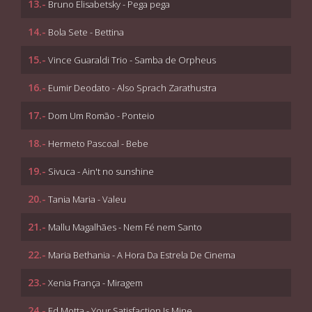
13.-
Bruno Elisabetsky - Pega pega
14.-
Bola Sete - Bettina
15.-
Vince Guaraldi Trio - Samba de Orpheus
16.-
Eumir Deodato - Also Sprach Zarathustra
17.-
Dom Um Romão - Ponteio
18.-
Hermeto Pascoal - Bebe
19.-
Sivuca - Ain't no sunshine
20.-
Tania Maria - Valeu
21.-
Mallu Magalhães - Nem Fé nem Santo
22.-
Maria Bethania - A Hora Da Estrela De Cinema
23.-
Xenia França - Miragem
24.-
Ed Motta - Your Satisfaction Is Mine