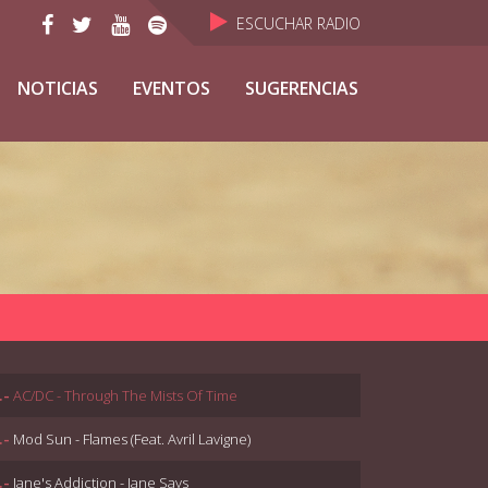
ESCUCHAR RADIO
NOTICIAS
EVENTOS
SUGERENCIAS
.-
AC/DC - Through The Mists Of Time
.-
Mod Sun - Flames (Feat. Avril Lavigne)
.-
Jane's Addiction - Jane Says