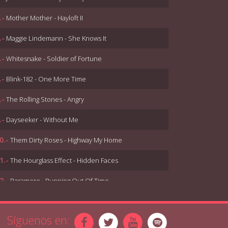
.-
Mother Mother - Hayloft II
.-
Maggie Lindemann - She Knows It
.-
Whitesnake - Soldier of Fortune
.-
Blink-182 - One More Time
.-
The Rolling Stones - Angry
.-
Dayseeker - Without Me
0.-
Them Dirty Roses - Highway My Home
1.-
The Hourglass Effect - Hidden Faces
2.-
Paramore - Running Out Of Time
3.-
Shinedown - Daylight Video
Síguenos en:
4.-
Shaylen, Austin John Winkler - Lips Of An Angel