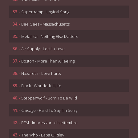
33.-
Supertramp - Logical Song
34.-
Bee Gees - Massachusetts
35.-
Metallica - Nothing Else Matters
36.-
Air Supply - Lost In Love
37.-
Boston - More Than A Feeling
38.-
Nazareth - Love hurts
39.-
Black - Wonderful Life
40.-
Steppenwolf - Born To Be Wild
41.-
Chicago - Hard To Say I'm Sorry
42.-
PFM - Impressioni di settembre
43.-
The Who - Baba O'Riley