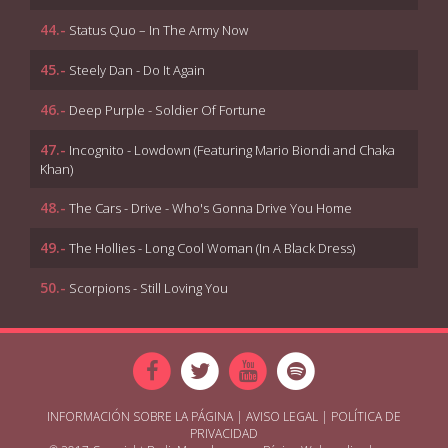
44.-
Status Quo ‎– In The Army Now
45.-
Steely Dan - Do It Again
46.-
Deep Purple - Soldier Of Fortune
47.-
Incognito - Lowdown (Featuring Mario Biondi and Chaka
Khan)
48.-
The Cars - Drive - Who's Gonna Drive You Home
49.-
The Hollies - Long Cool Woman (In A Black Dress)
50.-
Scorpions - Still Loving You
INFORMACIÓN SOBRE LA PÁGINA
|
AVISO LEGAL
|
POLÍTICA DE
PRIVACIDAD