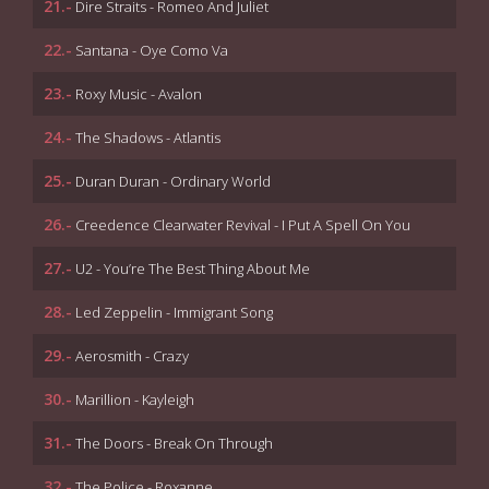
21.-
Dire Straits - Romeo And Juliet
22.-
Santana - Oye Como Va
23.-
Roxy Music - Avalon
24.-
The Shadows - Atlantis
25.-
Duran Duran - Ordinary World
26.-
Creedence Clearwater Revival - I Put A Spell On You
27.-
U2 - You’re The Best Thing About Me
28.-
Led Zeppelin - Immigrant Song
29.-
Aerosmith - Crazy
30.-
Marillion - Kayleigh
31.-
The Doors - Break On Through
32.-
The Police - Roxanne