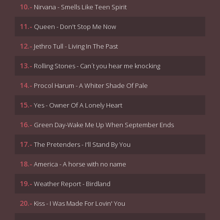
10.-
Nirvana - Smells Like Teen Spirit
11.-
Queen - Don't Stop Me Now
12.-
Jethro Tull - Living In The Past
13.-
Rolling Stones - Can´t you hear me knocking
14.-
Procol Harum - A Whiter Shade Of Pale
15.-
Yes - Owner Of A Lonely Heart
16.-
Green Day-Wake Me Up When September Ends
17.-
The Pretenders - I'll Stand By You
18.-
America - A horse with no name
19.-
Weather Report - Birdland
20.-
Kiss - I Was Made For Lovin' You