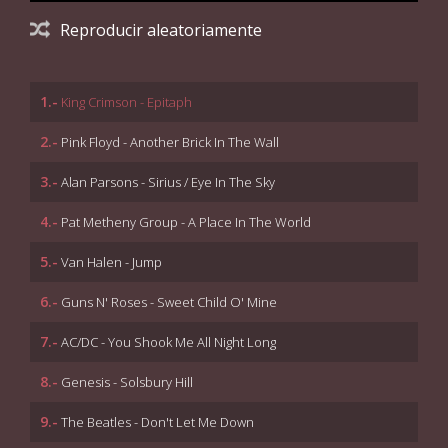
Reproducir aleatoriamente
1.-
King Crimson - Epitaph
2.-
Pink Floyd - Another Brick In The Wall
3.-
Alan Parsons - Sirius / Eye In The Sky
4.-
Pat Metheny Group - A Place In The World
5.-
Van Halen - Jump
6.-
Guns N' Roses - Sweet Child O' Mine
7.-
AC/DC - You Shook Me All Night Long
8.-
Genesis - Solsbury Hill
9.-
The Beatles - Don't Let Me Down