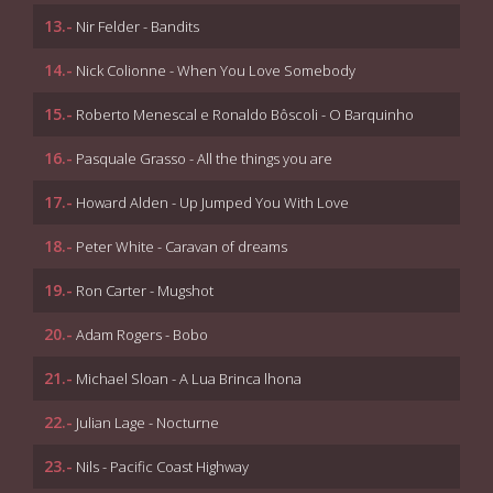
13.-
Nir Felder - Bandits
14.-
Nick Colionne - When You Love Somebody
15.-
Roberto Menescal e Ronaldo Bôscoli - O Barquinho
16.-
Pasquale Grasso - All the things you are
17.-
Howard Alden - Up Jumped You With Love
18.-
Peter White - Caravan of dreams
19.-
Ron Carter - Mugshot
20.-
Adam Rogers - Bobo
21.-
Michael Sloan - A Lua Brinca lhona
22.-
Julian Lage - Nocturne
23.-
Nils - Pacific Coast Highway