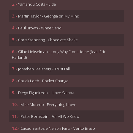
2.-
Yamandu Costa - Lida
3.-
Martin Taylor - Georgia on My Mind
4.-
Paul Brown - White Sand
5.-
Chris Standring - Chocolate Shake
6.-
Gilad Hekselman - Long Way From Home (feat. Eric
Harland)
7.-
Jonathan Kreisberg - Trust Fall
8.-
Chuck Loeb - Pocket Change
9.-
Diego Figueiredo - I Love Samba
10.-
Mike Moreno - Everything I Love
11.-
Peter Bernstein - For All We Know
12.-
Cacau Santos e Nelson Faria - Vento Bravo