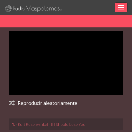
Togg
navig
Reproducir aleatoriamente
1.-
Kurt Rosenwinkel - If I Should Lose You