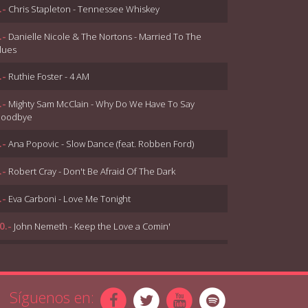
.-
Chris Stapleton - Tennessee Whiskey
.-
Danielle Nicole & The Nortons - Married To The
lues
.-
Ruthie Foster - 4 AM
.-
Mighty Sam McClain - Why Do We Have To Say
oodbye
.-
Ana Popovic - Slow Dance (feat. Robben Ford)
.-
Robert Cray - Don't Be Afraid Of The Dark
.-
Eva Carboni - Love Me Tonight
0.-
John Nemeth - Keep the Love a Comin'
1.-
Blues Underground - The ThrillIs Gone
2.-
Walter Trout feat. Beth Hart - Broken
Síguenos en: