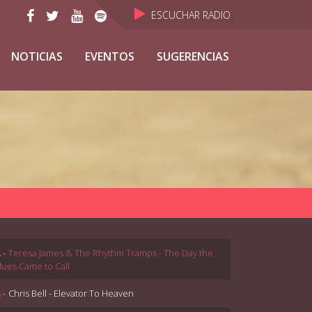
ESCUCHAR RADIO
NOTICIAS
EVENTOS
SUGERENCIAS
.-
Teresa James & The Rhythm Tramps - The Day the
lues Came to Call
.-
Chris Bell - Elevator To Heaven