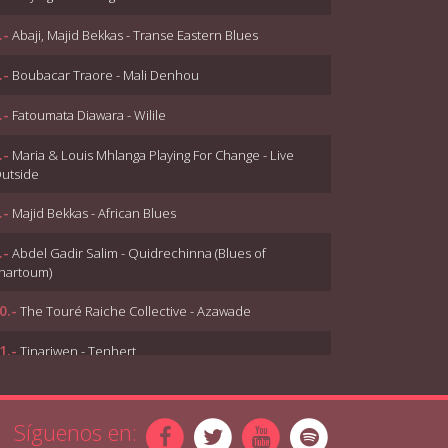
.-
Abaji, Majid Bekkas - Transe Eastern Blues
.-
Boubacar Traore - Mali Denhou
.-
Fatoumata Diawara - Wilile
.-
Maria & Louis Mhlanga Playing For Change - Live
utside
.-
Majid Bekkas - African Blues
.-
Abdel Gadir Salim - Quidrechinna (Blues of
hartoum)
0.-
The Touré Raiche Collective - Azawade
1.-
Tinariwen - Tenhert
2.-
Oumou Sangaré - Mogoya
Síguenos en:
3.-
Ballakésissoko & Toumanidiabate - Salaman