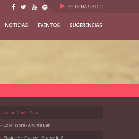
ESCUCHAR RADIO
NOTICIAS
EVENTOS
SUGERENCIAS
.-
Victor Démé - Sabu
.-
Lobi Traoré - Anunka Ben
.-
Playing For Change - Groove In G