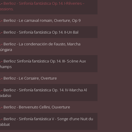
.-
Berlioz - Sinfonía fantástica Op.14. I-Rêveries –
assions.
.-
Berlioz - Le carnaval romain, Overture, Op 9
.-
Berlioz - Sinfonía fantástica Op.14. II-Un Bal
.-
Berlioz - La condenación de Fausto, Marcha
úngara
.-
Berlioz Sinfonía fantástica Op.14. III- Scène Aux
hamps
.-
Berlioz - Le Corsaire, Overture
.-
Berlioz - Sinfonía fantástica Op. 14. IV-Marcha Al
adalso
.-
Berlioz - Benvenuto Cellini, Ouverture
.-
Berlioz - Sinfonía fantástica V - Songe d'une Nuit du
abbat