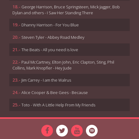
18.-
George Harrison, Bruce Springsteen, Mick Jagger, Bob
Dylan and others - I Saw Her Standing There
19.-
Dhanny Harrison - For You Blue
20.-
Steven Tyler - Abbey Road Medley
21.-
The Beats - All you need is love
22.-
Paul McCartney, Elton John, Eric Clapton, Sting, Phil
Collins, Mark Knopfler - Hey Jude
23.-
Jim Carrey - I am the Walrus
24.-
Alice Cooper & Bee Gees - Because
25.-
Toto - With A Little Help From My Friends