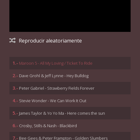
Reproducir aleatoriamente
1.-
Maroon 5 - All My Loving / Ticket To Ride
2.-
Dave Grohl & Jeff Lynne - Hey Bulldog
3.-
Peter Gabriel - Strawberry Fields Forever
4.-
Stevie Wonder - We Can Work It Out
5.-
James Taylor & Yo Yo Ma - Here comes the sun
6.-
Crosby, Stills & Nash - Blackbird
7.-
Bee Gees & Peter Frampton - Golden Slumbers