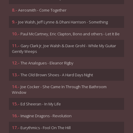
8.-
Aerosmith - Come Together
9.-
Joe Walsh, Jeff Lynne & Dhani Harrison - Something
10.-
Paul McCartney, Eric Clapton, Bono and others - Let It Be
11.-
Gary Clark Jr, Joe Walsh & Dave Grohl - While My Guitar
Gently Weeps
12.-
The Analogues - Eleanor Rigby
13.-
The Old Brown Shoes - A Hard Days Night
14.-
Joe Cocker - She Came In Through The Bathroom
Window
15.-
Ed Sheeran - In My Life
16.-
Imagine Dragons - Revolution
17.-
Eurythmics - Fool On The Hill