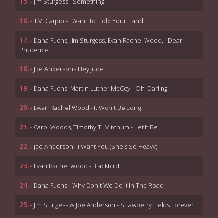
15.-
Jim Sturgess - Something
16.-
T.V. Carpio - I Want To Hold Your Hand
17.-
Dana Fuchs, Jim Sturgess, Evan Rachel Wood, - Dear
Prudence
18.-
Joe Anderson - Hey Jude
19.-
Dana Fuchs, Martin Luther McCoy - Oh! Darling
20.-
Ewan Rachel Wood - It Won't Be Long
21.-
Carol Woods, Timothy T. Mitchum - Let It Be
22.-
Joe Anderson - I Want You (She's So Heavy)
23.-
Evan Rachel Wood - Blackbird
24.-
Dana Fuchs - Why Don't We Do It In The Road
25.-
Jim Sturgess & Joe Anderson - Strawberry Fields Forever