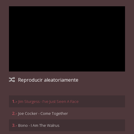
Reproducir aleatoriamente
1.-
Jim Sturgess - I've Just Seen A Face
2.-
Joe Cocker - Come Together
3.-
Bono - I Am The Walrus