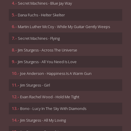
4.-
Secret Machines - Blue Jay Way
5.-
Dana Fuchs - Helter Skelter
6.-
Martin Luther McCoy - While My Guitar Gently Weeps
7.-
Secret Machines - Flying
8.-
Jim Sturgess - Across The Universe
9.-
Jim Sturgess - All You Need Is Love
10.-
Joe Anderson - Happiness Is A Warm Gun
11.-
Jim Sturgess - Girl
12.-
Evan Rachel Wood - Hold Me Tight
13.-
Bono - Lucy In The Sky With Diamonds
14.-
Jim Sturgess - All My Loving