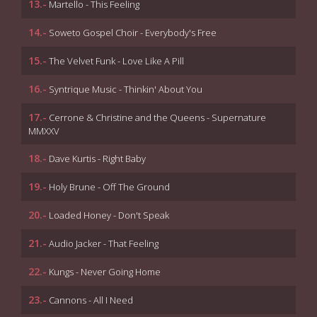
13.-
Martello - This Feeling
14.-
Soweto Gospel Choir - Everybody's Free
15.-
The Velvet Funk - Love Like A Pill
16.-
Syntrique Music - Thinkin' About You
17.-
Cerrone & Christine and the Queens - Supernature
MMXXV
18.-
Dave Kurtis - Right Baby
19.-
Holy Brune - Off The Ground
20.-
Loaded Honey - Don't Speak
21.-
Audio Jacker - That Feeling
22.-
Kungs - Never Going Home
23.-
Cannons - All I Need