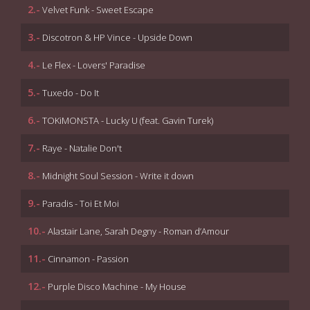
2.-
Velvet Funk - Sweet Escape
3.-
Discotron & HP Vince - Upside Down
4.-
Le Flex - Lovers' Paradise
5.-
Tuxedo - Do It
6.-
TOKiMONSTA - Lucky U (feat. Gavin Turek)
7.-
Raye - Natalie Don't
8.-
Midnight Soul Session - Write it down
9.-
Paradis - Toi Et Moi
10.-
Alastair Lane, Sarah Degny - Roman d’Amour
11.-
Cinnamon - Passion
12.-
Purple Disco Machine - My House