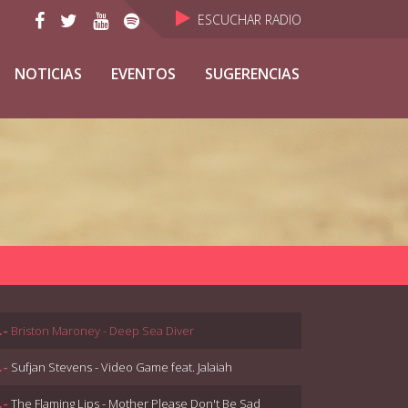
ESCUCHAR RADIO
NOTICIAS
EVENTOS
SUGERENCIAS
.-
Briston Maroney - Deep Sea Diver
.-
Sufjan Stevens - Video Game feat. Jalaiah
.-
The Flaming Lips - Mother Please Don't Be Sad