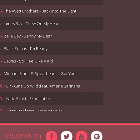
.-
The Avett Brothers - Back Into The Light
.-
James Bay - Chew On My Heart
.-
Zella Day - Benny My Dear
.-
Black Pumas - I’m Ready
.-
Dawes - Still Feel Like A Kid
.-
Michael Franti & Spearhead - I Got You
0.-
LP - Girls Go Wild (feat. Ximena Sariñana)
1.-
Katie Pruitt - Expectations
2.-
Chris Stapleton - Starting Over
3.-
Josh Ritter - Be of Good Heart
Síguenos en:
4.-
Robert Plant - Too Much Alike (with Patty Griffin)