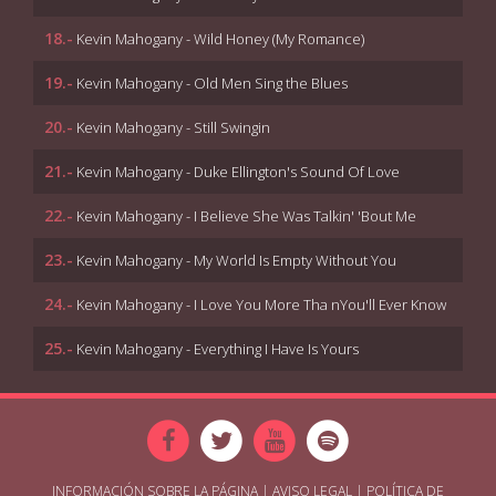
18.-
Kevin Mahogany - Wild Honey (My Romance)
19.-
Kevin Mahogany - Old Men Sing the Blues
20.-
Kevin Mahogany - Still Swingin
21.-
Kevin Mahogany - Duke Ellington's Sound Of Love
22.-
Kevin Mahogany - I Believe She Was Talkin' 'Bout Me
23.-
Kevin Mahogany - My World Is Empty Without You
24.-
Kevin Mahogany - I Love You More Tha nYou'll Ever Know
25.-
Kevin Mahogany - Everything I Have Is Yours
INFORMACIÓN SOBRE LA PÁGINA
|
AVISO LEGAL
|
POLÍTICA DE