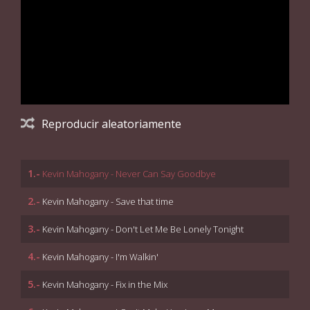
Reproducir aleatoriamente
1.-
Kevin Mahogany - Never Can Say Goodbye
2.-
Kevin Mahogany - Save that time
3.-
Kevin Mahogany - Don't Let Me Be Lonely Tonight
4.-
Kevin Mahogany - I'm Walkin'
5.-
Kevin Mahogany - Fix in the Mix