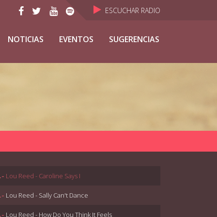
ESCUCHAR RADIO
NOTICIAS
EVENTOS
SUGERENCIAS
.-
Lou Reed - Caroline Says I
.-
Lou Reed - Sally Can't Dance
.-
Lou Reed - How Do You Think It Feels