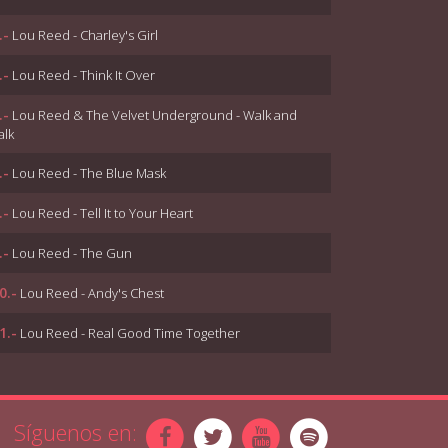
.-
Lou Reed - Charley's Girl
.-
Lou Reed - Think It Over
.-
Lou Reed & The Velvet Underground - Walk and
alk
.-
Lou Reed - The Blue Mask
.-
Lou Reed - Tell It to Your Heart
.-
Lou Reed - The Gun
0.-
Lou Reed - Andy's Chest
1.-
Lou Reed - Real Good Time Together
2.-
Lou Reed - Billy
3.-
Lou Reed - Lisa Says
Síguenos en: