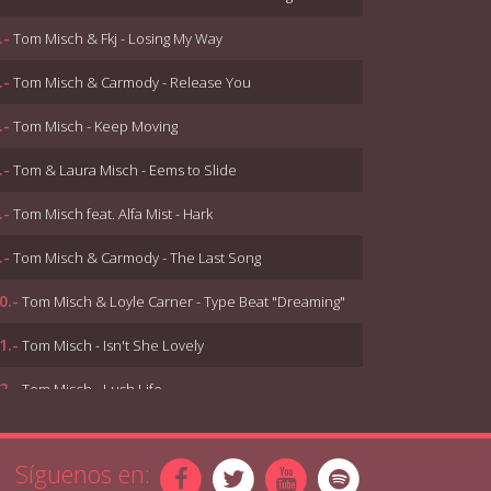
.-
Tom Misch & Fkj - Losing My Way
.-
Tom Misch & Carmody - Release You
.-
Tom Misch - Keep Moving
.-
Tom & Laura Misch - Eems to Slide
.-
Tom Misch feat. Alfa Mist - Hark
.-
Tom Misch & Carmody - The Last Song
0.-
Tom Misch & Loyle Carner - Type Beat "Dreaming"
1.-
Tom Misch - Isn't She Lovely
2.-
Tom Misch - Lush Life
3.-
Tom Misch & Alfa Mist - No Peace
Síguenos en:
4.-
Tom Misch & Carmody - We Used To Know