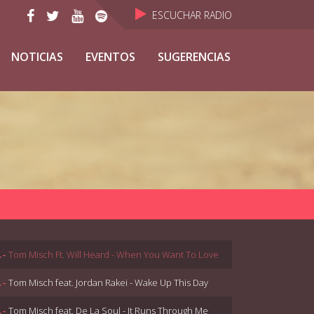
ESCUCHAR RADIO
NOTICIAS
EVENTOS
SUGERENCIAS
.-
Tom Misch Ft. Will Heard - When You Want To Love
.-
Tom Misch feat. Jordan Rakei - Wake Up This Day
.-
Tom Misch feat. De La Soul - It Runs Through Me