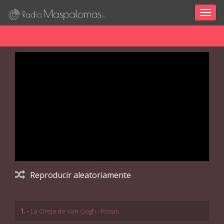
Togg
navig
Reproducir aleatoriamente
1.-
La Oreja de Van Gogh - Rosas