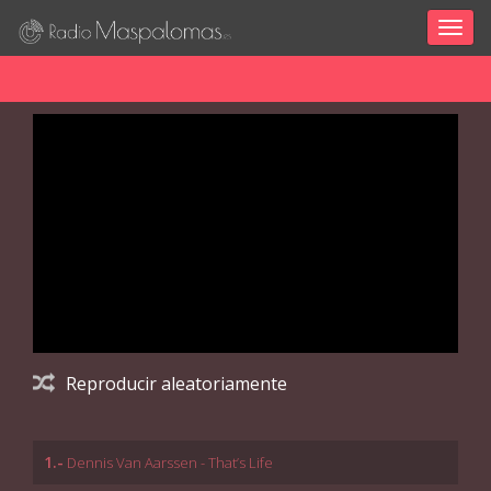
Togg
navig
Reproducir aleatoriamente
1.-
Dennis Van Aarssen - That’s Life