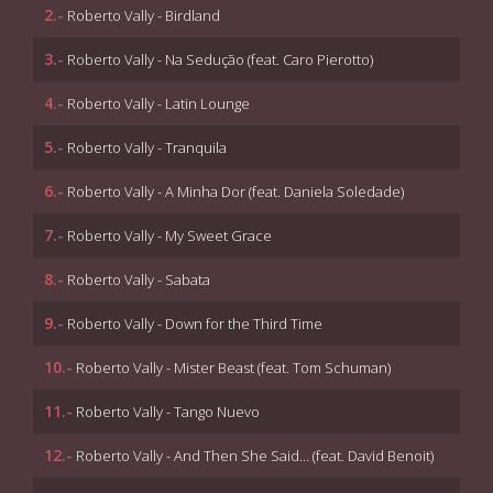
2.-
Roberto Vally - Birdland
3.-
Roberto Vally - Na Sedução (feat. Caro Pierotto)
4.-
Roberto Vally - Latin Lounge
5.-
Roberto Vally - Tranquila
6.-
Roberto Vally - A Minha Dor (feat. Daniela Soledade)
7.-
Roberto Vally - My Sweet Grace
8.-
Roberto Vally - Sabata
9.-
Roberto Vally - Down for the Third Time
10.-
Roberto Vally - Mister Beast (feat. Tom Schuman)
11.-
Roberto Vally - Tango Nuevo
12.-
Roberto Vally - And Then She Said… (feat. David Benoit)